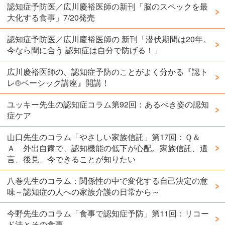
認知症予防医／広川慶裕医師の新刊「脳のスペックを最
大化する食事」7/20発売
認知症予防医／広川慶裕医師の 新刊「潜伏期間は20年。
今なら間に合う 認知症は自分で防げる！」
広川慶裕医師の、認知症予防のことがよく分かる『認ト
レ®️ベーシック講座』開講！
ユッキー先生の認知症コラム第92回：あるべき姿の認知
症ケア
山口先生のコラム「やさしい家族信託」第17回：Ｑ＆
Ａ 外出自粛で、認知機能の低下が心配。家族信託、遺
言、後見、今できることが知りたい
八巻先生のコラム：関係性の中で変化する自己決定の意
味～認知症の人への家族介護の日常から～
今野先生のコラム「食事で認知症予防」第11回：リコー
ド法とその食事