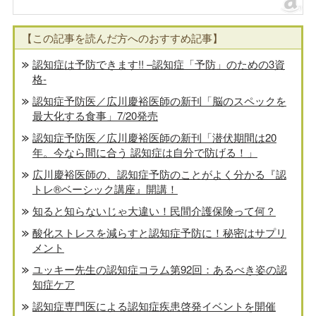
【この記事を読んだ方へのおすすめ記事】
認知症は予防できます!! –認知症「予防」のための3資
格-
認知症予防医／広川慶裕医師の新刊「脳のスペックを
最大化する食事」7/20発売
認知症予防医／広川慶裕医師の新刊「潜伏期間は20
年。今なら間に合う 認知症は自分で防げる！」
広川慶裕医師の、認知症予防のことがよく分かる『認
トレ®️ベーシック講座』開講！
知ると知らないじゃ大違い！民間介護保険って何？
酸化ストレスを減らすと認知症予防に！秘密はサプリ
メント
ユッキー先生の認知症コラム第92回：あるべき姿の認
知症ケア
認知症専門医による認知症疾患啓発イベントを開催