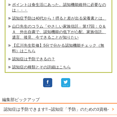
ポイントは食生活にあった。認知機能維持に必要なの
は・・・
認知症予防は40代から！摂ると差が出る栄養素とは。
山口先生のコラム「やさしい家族信託」第17回：Ｑ＆
Ａ 外出自粛で、認知機能の低下が心配。家族信託、
遺言、後見、今できることが知りたい
【広川先生監修】5分で分かる認知機能チェック（無
料）はこちら
認知症は予防できるの？
認知症の種類とその詳細はこちら
編集部ピックアップ
認知症は予防できます!! –認知症「予防」のための3資格-