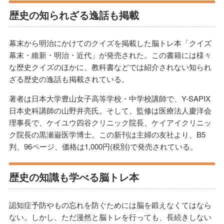
歴史の知られざる逸話も掲載
幕末から明治にかけてのクイズを掲載した脳トレ本「クイズ
幕末・維新・明治・近代」が発売された。この書籍には様々
な歴史クイズのほかに、教科書などでは紹介されない知られ
ざる歴史の逸話も掲載されている。
著者は日本大学豊山女子高等学校・中学校講師で、Y-SAPIX
日本史科講師の山野井亮氏。そして、監修は医療法人慶洋会
理事長で、ケイユウ四谷クリニック院長、ケイアイクリニッ
ク院長の黒瀬巌医学博士。この新刊は主婦の友社より、B5
判、96ページ、価格は1,000円(税別)で発売されている。
歴史の知識も学べる脳トレ本
認知症予防やもの忘れを防ぐためには脳を鍛えなくてはなら
ない。しかし、ただ漫然と脳トレを行っても、長続きしない