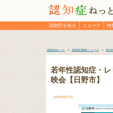
認知症を知る
ニュース
特
認知症ねっと
>
認知症最新ニュース
>
自治
若年性認知症・レ
映会【日野市】
2016年8月7日