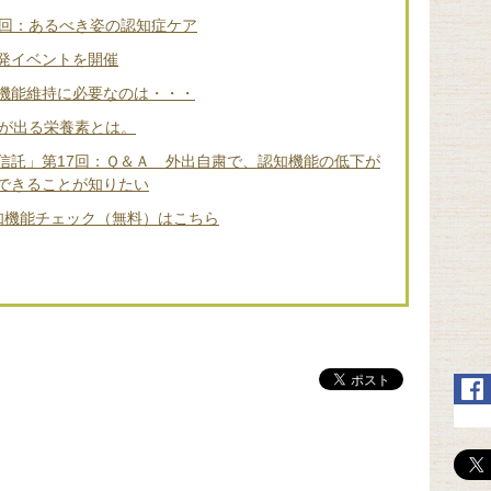
2回：あるべき姿の認知症ケア
発イベントを開催
機能維持に必要なのは・・・
差が出る栄養素とは。
信託」第17回：Ｑ＆Ａ 外出自粛で、認知機能の低下が
できることが知りたい
知機能チェック（無料）はこちら