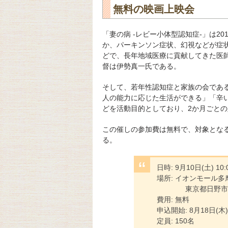
無料の映画上映会
「妻の病 -レビー小体型認知症-」は2
か、パーキンソン症状、幻視などが症
どで、長年地域医療に貢献してきた医
督は伊勢真一氏である。
そして、若年性認知症と家族の会であ
人の能力に応じた生活ができる」「辛
どを活動目的としており、2か月ごと
この催しの参加費は無料で、対象とな
る。
日時: 9月10日(土) 10:
場所: イオンモール多
東京都日野市多摩
費用: 無料
申込開始: 8月18日(木)
定員: 150名