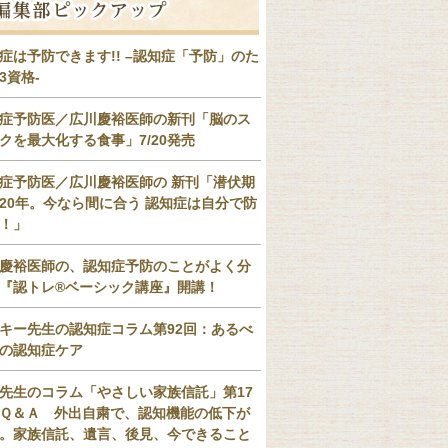
症は予防できます!! –認知症「予防」のた
3資格-
症予防医／広川慶裕医師の新刊「脳のス
クを最大化する食事」7/20発売
症予防医／広川慶裕医師の 新刊「潜伏期
20年。今なら間に合う 認知症は自分で防
！」
慶裕医師の、認知症予防のことがよく分
『認トレ®️ベーシック講座』開講！
キー先生の認知症コラム第92回：あるべ
の認知症ケア
先生のコラム「やさしい家族信託」第17
Ｑ＆Ａ 外出自粛で、認知機能の低下が
。家族信託、遺言、後見、今できること