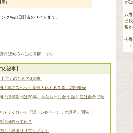
用)
が知
八巻
リンク先の日野市のサイトまで。
己決
常か
今野
回：
日野市認知症を知る月間」です
すめ記事】
「予防」のための3資格-
「脳のスペックを最大化する食事」7/20発売
刊「潜伏期間は20年。今なら間に合う 認知症は自分で防
とがよく分かる『認トレ®️ベーシック講座』開講！
介護保険って何？
防に！秘密はサプリメント