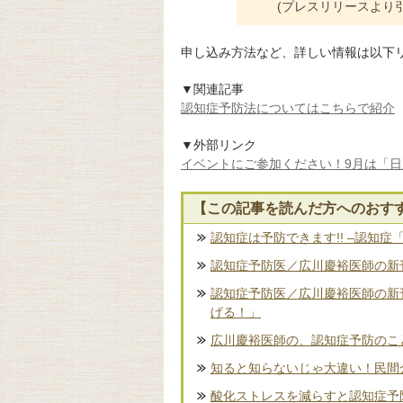
(プレスリリースより引
申し込み方法など、詳しい情報は以下
▼関連記事
認知症予防法についてはこちらで紹介
▼外部リンク
イベントにご参加ください！9月は「
【この記事を読んだ方へのおす
認知症は予防できます!! –認知症
認知症予防医／広川慶裕医師の新刊
認知症予防医／広川慶裕医師の新
げる！」
広川慶裕医師の、認知症予防のこ
知ると知らないじゃ大違い！民間
酸化ストレスを減らすと認知症予