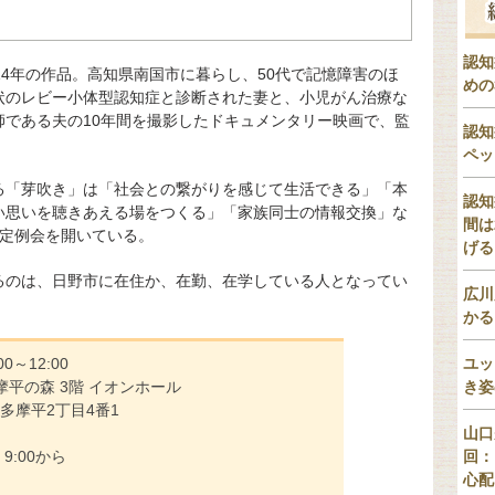
認知
014年の作品。高知県南国市に暮らし、50代で記憶障害のほ
めの
状のレビー小体型認知症と診断された妻と、小児がん治療な
師である夫の10年間を撮影したドキュメンタリー映画で、監
認知
ペッ
る「芽吹き」は「社会との繋がりを感じて生活できる」「本
認知
い思いを聴きあえる場をつくる」「家族同士の情報交換」な
間は
の定例会を開いている。
げる
るのは、日野市に在住か、在勤、在学している人となってい
広川
かる
00～12:00
ユッ
摩平の森 3階 イオンホール
き姿
平2丁目4番1
山口
 9:00から
回：
心配