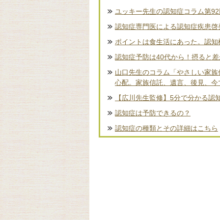
ユッキー先生の認知症コラム第9
認知症専門医による認知症疾患啓
ポイントは食生活にあった。認知
認知症予防は40代から！摂ると
山口先生のコラム「やさしい家族
心配。家族信託、遺言、後見、今
【広川先生監修】5分で分かる認
認知症は予防できるの？
認知症の種類とその詳細はこちら