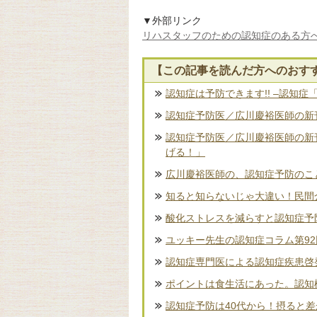
▼外部リンク
リハスタッフのための認知症のある方
【この記事を読んだ方へのおす
認知症は予防できます!! –認知症
認知症予防医／広川慶裕医師の新刊
認知症予防医／広川慶裕医師の新
げる！」
広川慶裕医師の、認知症予防のこ
知ると知らないじゃ大違い！民間
酸化ストレスを減らすと認知症予
ユッキー先生の認知症コラム第9
認知症専門医による認知症疾患啓
ポイントは食生活にあった。認知
認知症予防は40代から！摂ると