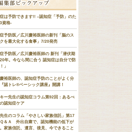
症は予防できます!! –認知症「予防」のた
3資格-
症予防医／広川慶裕医師の新刊「脳のス
クを最大化する食事」7/20発売
症予防医／広川慶裕医師の 新刊「潜伏期
20年。今なら間に合う 認知症は自分で防
！」
慶裕医師の、認知症予防のことがよく分
『認トレ®️ベーシック講座』開講！
キー先生の認知症コラム第92回：あるべ
の認知症ケア
先生のコラム「やさしい家族信託」第17
Ｑ＆Ａ 外出自粛で、認知機能の低下が
。家族信託、遺言、後見、今できること