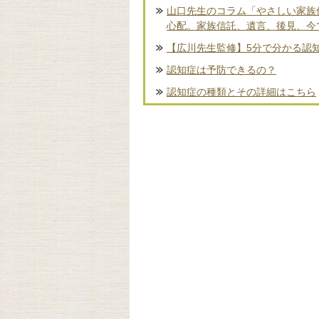
山口先生のコラム「やさしい家族
心配。家族信託、遺言、後見、今
【広川先生監修】5分で分かる認
認知症は予防できるの？
認知症の種類とその詳細はこちら