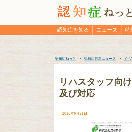
認知症を知る
ニュース
特
認知症ねっと
>
認知症最新ニュース
>
イベ
リハスタッフ向け
及び対応
2016年6月21日