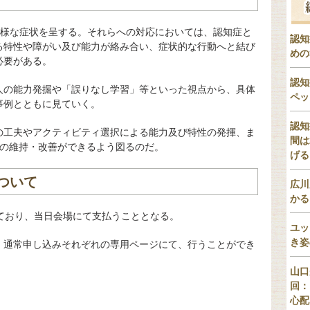
多様な症状を呈する。それらへの対応においては、認知症と
認知
る特性や障がい及び能力が絡み合い、症状的な行動へと結び
めの
必要がある。
認知
人の能力発掘や「誤りなし学習」等といった視点から、具体
ペッ
事例とともに見ていく。
認知
の工夫やアクティビティ選択による能力及び特性の発揮、ま
間は
DLの維持・改善ができるよう図るのだ。
げる
ついて
広川
かる
っており、当日会場にて支払うこととなる。
ユッ
き姿
・通常申し込みそれぞれの専用ページにて、行うことができ
山口
回：
心配