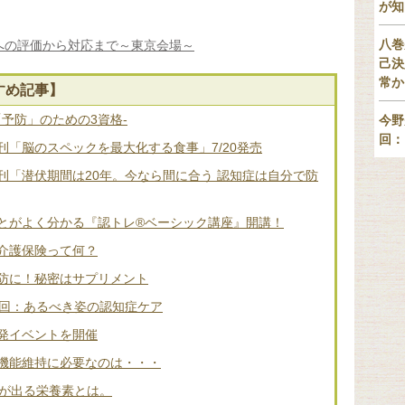
が知
八巻
への評価から対応まで～東京会場～
己決
常か
すめ記事】
「予防」のための3資格-
今野
回：
「脳のスペックを最大化する食事」7/20発売
刊「潜伏期間は20年。今なら間に合う 認知症は自分で防
とがよく分かる『認トレ®️ベーシック講座』開講！
介護保険って何？
防に！秘密はサプリメント
2回：あるべき姿の認知症ケア
発イベントを開催
機能維持に必要なのは・・・
差が出る栄養素とは。