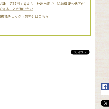
信託」第17回：Ｑ＆Ａ 外出自粛で、認知機能の低下が
できることが知りたい
知機能チェック（無料）はこちら