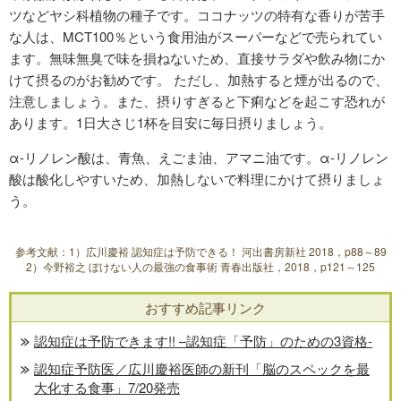
ツなどヤシ科植物の種子です。ココナッツの特有な香りが苦手
な人は、MCT100％という食用油がスーパーなどで売られてい
ます。無味無臭で味を損ねないため、直接サラダや飲み物にか
けて摂るのがお勧めです。 ただし、加熱すると煙が出るので、
注意しましょう。また、摂りすぎると下痢などを起こす恐れが
あります。1日大さじ1杯を目安に毎日摂りましょう。
α-リノレン酸は、青魚、えごま油、アマニ油です。α-リノレン
酸は酸化しやすいため、加熱しないで料理にかけて摂りましょ
う。
参考文献：1）広川慶裕 認知症は予防できる！ 河出書房新社 2018，p88～89
2）今野裕之 ぼけない人の最強の食事術 青春出版社，2018，p121～125
おすすめ記事リンク
認知症は予防できます!! –認知症「予防」のための3資格-
認知症予防医／広川慶裕医師の新刊「脳のスペックを最
大化する食事」7/20発売