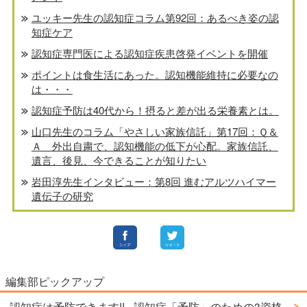
ユッキー先生の認知症コラム第92回：あるべき姿の認
知症ケア
認知症専門医による認知症疾患啓発イベントを開催
ポイントは食生活にあった。認知機能維持に必要なの
は・・・
認知症予防は40代から！摂ると差が出る栄養素とは。
山口先生のコラム「やさしい家族信託」第17回：Ｑ＆
Ａ 外出自粛で、認知機能の低下が心配。家族信託、
遺言、後見、今できることが知りたい
岩田淳先生インタビュー：第8回 進むアルツハイマー
遺伝子の研究
編集部ピックアップ
認知症は予防できます!! –認知症「予防」のための3資格-