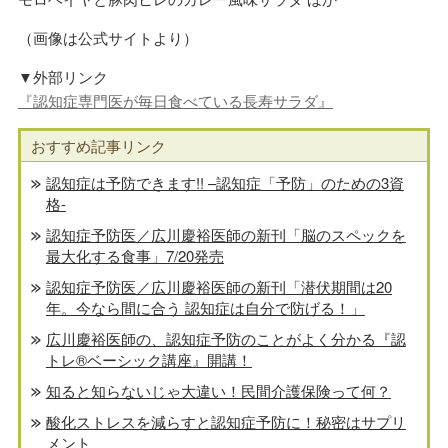
（画像は公式サイトより）
▼外部リンク
『認知症専門医が毎日食べている長寿サラダ』
おすすめ記事リンク
認知症は予防できます!! –認知症「予防」のための3資
格-
認知症予防医／広川慶裕医師の新刊「脳のスペックを
最大化する食事」7/20発売
認知症予防医／広川慶裕医師の新刊「潜伏期間は20
年。今なら間に合う 認知症は自分で防げる！」
広川慶裕医師の、認知症予防のことがよく分かる『認
トレ®️ベーシック講座』開講！
知ると知らないじゃ大違い！民間介護保険って何？
酸化ストレスを減らすと認知症予防に！秘密はサプリ
メント