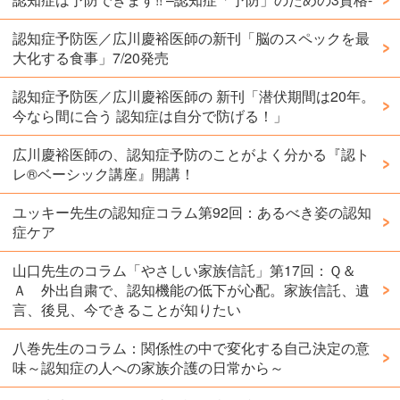
認知症予防医／広川慶裕医師の新刊「脳のスペックを最
大化する食事」7/20発売
認知症予防医／広川慶裕医師の 新刊「潜伏期間は20年。
今なら間に合う 認知症は自分で防げる！」
広川慶裕医師の、認知症予防のことがよく分かる『認ト
レ®️ベーシック講座』開講！
ユッキー先生の認知症コラム第92回：あるべき姿の認知
症ケア
山口先生のコラム「やさしい家族信託」第17回：Ｑ＆
Ａ 外出自粛で、認知機能の低下が心配。家族信託、遺
言、後見、今できることが知りたい
八巻先生のコラム：関係性の中で変化する自己決定の意
味～認知症の人への家族介護の日常から～