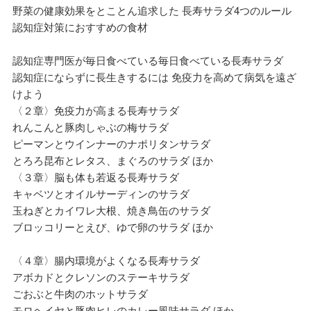
野菜の健康効果をとことん追求した 長寿サラダ4つのルール
認知症対策におすすめの食材
認知症専門医が毎日食べている毎日食べている長寿サラダ
認知症にならずに長生きするには 免疫力を高めて病気を遠ざ
けよう
〈２章〉免疫力が高まる長寿サラダ
れんこんと豚肉しゃぶの梅サラダ
ピーマンとウインナーのナポリタンサラダ
とろろ昆布とレタス、まぐろのサラダ ほか
〈３章〉脳も体も若返る長寿サラダ
キャベツとオイルサーディンのサラダ
玉ねぎとカイワレ大根、焼き鳥缶のサラダ
ブロッコリーとえび、ゆで卵のサラダ ほか
〈４章〉腸内環境がよくなる長寿サラダ
アボカドとクレソンのステーキサラダ
ごおぶと牛肉のホットサラダ
モロヘイヤと豚肉ヒレのカレー風味サラダ ほか