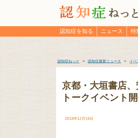
認知症を知る
ニュース
特
認知症ねっと
>
認知症最新ニュース
>
イベ
京都・大垣書店、
トークイベント開
2018年12月19日