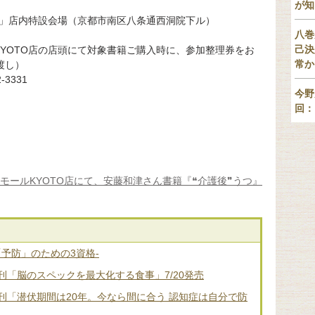
が知
O」店内特設会場（京都市南区八条通西洞院下ル）
八巻
己決
YOTO店の店頭にて対象書籍ご購入時に、参加整理券をお
常か
渡し）
3331
今野
。
回：
ンモールKYOTO店にて、安藤和津さん書籍『❝介護後❞うつ』
「予防」のための3資格-
「脳のスペックを最大化する食事」7/20発売
刊「潜伏期間は20年。今なら間に合う 認知症は自分で防