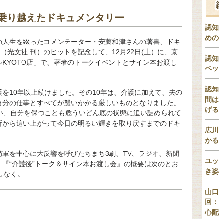
乗り越えたドキュメンタリー
認知
めの
の人生を綴ったコメンテーター・安藤和津さんの著書、ドキ
（光文社 刊）のヒットを記念して、12月22日(土）に、京
認知
KYOTO店」で、著者のトークイベントとサイン本お渡し
ペッ
認知
を10年以上続けました。その10年は、介護に加えて、夫の
間は
自分の仕事とすべてが襲いかかる厳しいものとなりました。
げる
患い、自分を保つことも危ういどん底の状態に追い詰められて
所から這い上がって今日の明るい輝きを取り戻すまでのドキ
広川
かる
軍を中心に大反響を呼びたちまち3刷、TV、ラジオ、新聞
ユッ
『“介護後”トーク＆サイン本お渡し会』の概要は次のとお
き姿
しなく。
山口
回：
心配