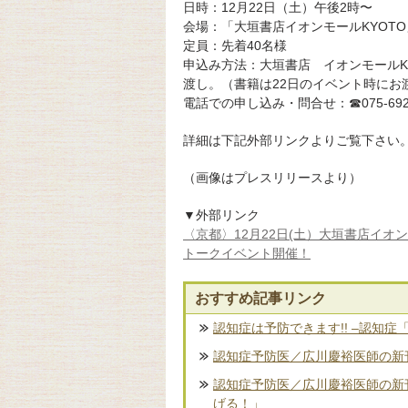
日時：12月22日（土）午後2時〜
会場：「大垣書店イオンモールKYOT
定員：先着40名様
申込み方法：大垣書店 イオンモールK
渡し。（書籍は22日のイベント時にお
電話での申し込み・問合せ：☎075-692-
詳細は下記外部リンクよりご覧下さい
（画像はプレスリリースより）
▼外部リンク
〈京都〉12月22日(土）大垣書店イオ
トークイベント開催！
おすすめ記事リンク
認知症は予防できます!! –認知症
認知症予防医／広川慶裕医師の新刊
認知症予防医／広川慶裕医師の新
げる！」