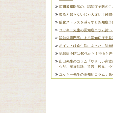
広川慶裕医師の、認知症予防のこ
知ると知らないじゃ大違い！民間
酸化ストレスを減らすと認知症予
ユッキー先生の認知症コラム第9
認知症専門医による認知症疾患啓
ポイントは食生活にあった。認知
認知症予防は40代から！摂ると
山口先生のコラム「やさしい家族
心配。家族信託、遺言、後見、今
ユッキー先生の認知症コラム：第4