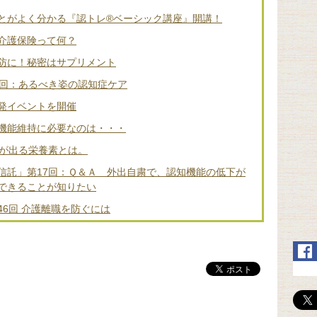
とがよく分かる『認トレ®️ベーシック講座』開講！
介護保険って何？
防に！秘密はサプリメント
2回：あるべき姿の認知症ケア
発イベントを開催
機能維持に必要なのは・・・
差が出る栄養素とは。
信託」第17回：Ｑ＆Ａ 外出自粛で、認知機能の低下が
できることが知りたい
6回 介護離職を防ぐには