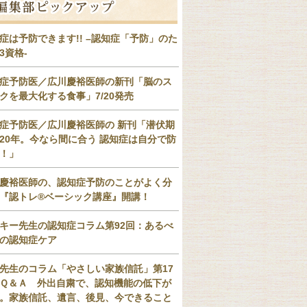
症は予防できます!! –認知症「予防」のた
3資格-
症予防医／広川慶裕医師の新刊「脳のス
クを最大化する食事」7/20発売
症予防医／広川慶裕医師の 新刊「潜伏期
20年。今なら間に合う 認知症は自分で防
！」
慶裕医師の、認知症予防のことがよく分
『認トレ®️ベーシック講座』開講！
キー先生の認知症コラム第92回：あるべ
の認知症ケア
先生のコラム「やさしい家族信託」第17
Ｑ＆Ａ 外出自粛で、認知機能の低下が
。家族信託、遺言、後見、今できること