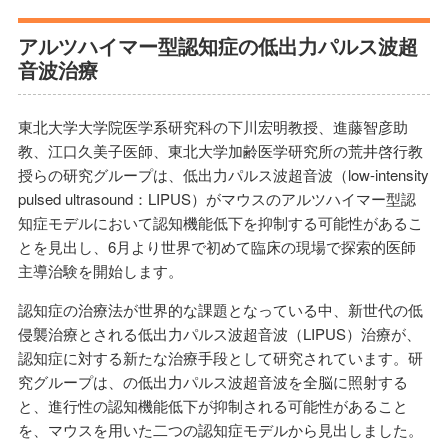
アルツハイマー型認知症の低出力パルス波超
音波治療
東北大学大学院医学系研究科の下川宏明教授、進藤智彦助
教、江口久美子医師、東北大学加齢医学研究所の荒井啓行教
授らの研究グループは、低出力パルス波超音波（low-intensity
pulsed ultrasound：LIPUS）がマウスのアルツハイマー型認
知症モデルにおいて認知機能低下を抑制する可能性があるこ
とを見出し、6月より世界で初めて臨床の現場で探索的医師
主導治験を開始します。
認知症の治療法が世界的な課題となっている中、新世代の低
侵襲治療とされる低出力パルス波超音波（LIPUS）治療が、
認知症に対する新たな治療手段として研究されています。研
究グループは、の低出力パルス波超音波を全脳に照射する
と、進行性の認知機能低下が抑制される可能性があること
を、マウスを用いた二つの認知症モデルから見出しました。