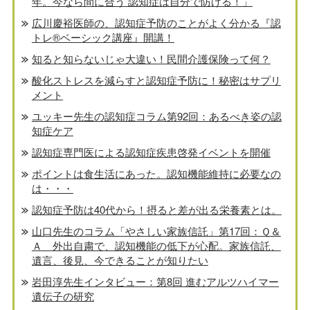
年。今なら間に合う 認知症は自分で防げる！」
広川慶裕医師の、認知症予防のことがよく分かる『認
トレ®️ベーシック講座』開講！
知ると知らないじゃ大違い！民間介護保険って何？
酸化ストレスを減らすと認知症予防に！秘密はサプリ
メント
ユッキー先生の認知症コラム第92回：あるべき姿の認
知症ケア
認知症専門医による認知症疾患啓発イベントを開催
ポイントは食生活にあった。認知機能維持に必要なの
は・・・
認知症予防は40代から！摂ると差が出る栄養素とは。
山口先生のコラム「やさしい家族信託」第17回：Ｑ＆
Ａ 外出自粛で、認知機能の低下が心配。家族信託、
遺言、後見、今できることが知りたい
岩田淳先生インタビュー：第8回 進むアルツハイマー
遺伝子の研究