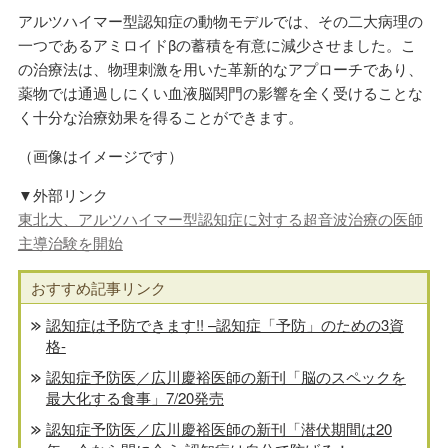
アルツハイマー型認知症の動物モデルでは、その二大病理の
一つであるアミロイドβの蓄積を有意に減少させました。こ
の治療法は、物理刺激を用いた革新的なアプローチであり、
薬物では通過しにくい血液脳関門の影響を全く受けることな
く十分な治療効果を得ることができます。
（画像はイメージです）
▼外部リンク
東北大、アルツハイマー型認知症に対する超音波治療の医師
主導治験を開始
おすすめ記事リンク
認知症は予防できます!! –認知症「予防」のための3資
格-
認知症予防医／広川慶裕医師の新刊「脳のスペックを
最大化する食事」7/20発売
認知症予防医／広川慶裕医師の新刊「潜伏期間は20