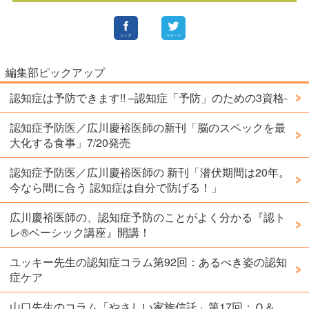
編集部ピックアップ
認知症は予防できます!! –認知症「予防」のための3資格-
認知症予防医／広川慶裕医師の新刊「脳のスペックを最
大化する食事」7/20発売
認知症予防医／広川慶裕医師の 新刊「潜伏期間は20年。
今なら間に合う 認知症は自分で防げる！」
広川慶裕医師の、認知症予防のことがよく分かる『認ト
レ®️ベーシック講座』開講！
ユッキー先生の認知症コラム第92回：あるべき姿の認知
症ケア
山口先生のコラム「やさしい家族信託」第17回：Ｑ＆