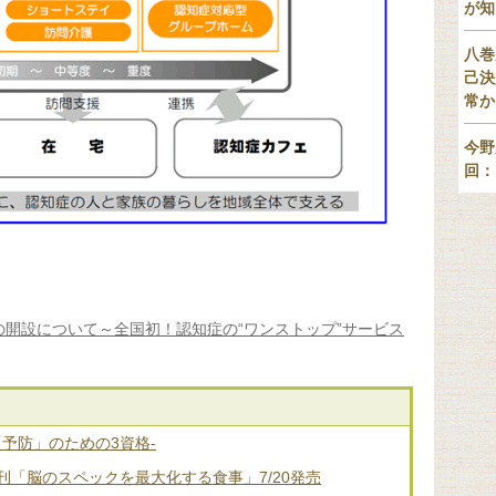
が知
八巻
己決
常か
今野
回：
開設について～全国初！認知症の“ワンストップ”サービス
「予防」のための3資格-
「脳のスペックを最大化する食事」7/20発売