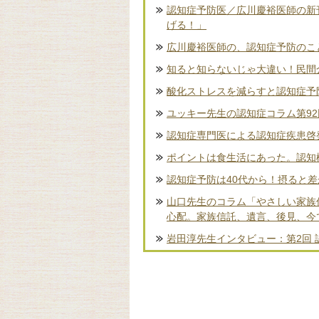
認知症予防医／広川慶裕医師の新
げる！」
広川慶裕医師の、認知症予防のこ
知ると知らないじゃ大違い！民間
酸化ストレスを減らすと認知症予
ユッキー先生の認知症コラム第9
認知症専門医による認知症疾患啓
ポイントは食生活にあった。認知
認知症予防は40代から！摂ると
山口先生のコラム「やさしい家族
心配。家族信託、遺言、後見、今
岩田淳先生インタビュー：第2回