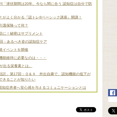
刊「潜伏期間は20年。今なら間に合う 認知症は自分で防
とがよく分かる『認トレ®️ベーシック講座』開講！
介護保険って何？
防に！秘密はサプリメント
2回：あるべき姿の認知症ケア
発イベントを開催
機能維持に必要なのは・・・
差が出る栄養素とは。
信託」第17回：Ｑ＆Ａ 外出自粛で、認知機能の低下が
できることが知りたい
 認知症患者へ安心感を与えるコミュニケーションとは