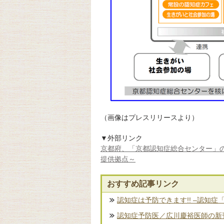
（画像はプレスリリースより）
▼外部リンク
京都府、「京都認知症総合センター」の
提供拠点～
おすすめ記事リンク
認知症は予防できます!! –認知症
認知症予防医／広川慶裕医師の新刊