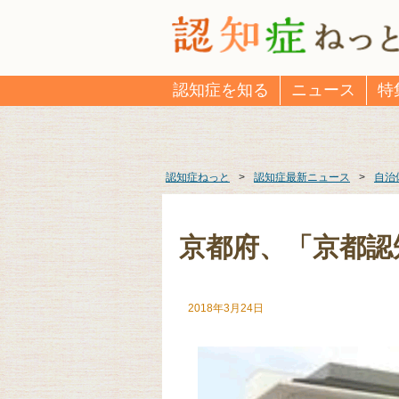
認知症を知る
ニュース
特
認知症ねっと
>
認知症最新ニュース
>
自治
京都府、「京都認
2018年3月24日