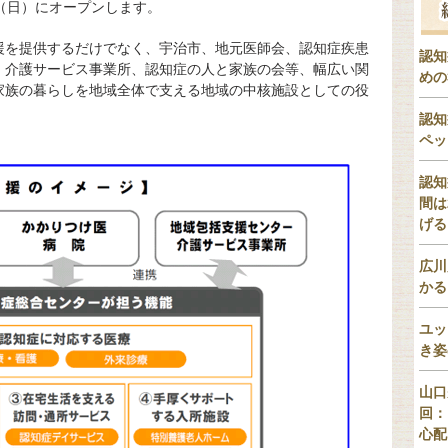
（日）にオープンします。
援を提供するだけでなく、宇治市、地元医師会、認知症疾患
認知
、介護サービス事業所、認知症の人と家族の会等、幅広い関
めの
家族の暮らしを地域全体で支える地域の中核施設としての役
認知
ペッ
認知
間は
げる
広川
かる
ユッ
き姿
山口
回：
心配