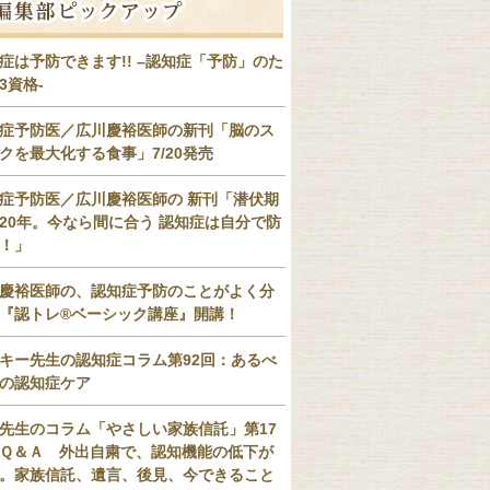
症は予防できます!! –認知症「予防」のた
3資格-
症予防医／広川慶裕医師の新刊「脳のス
クを最大化する食事」7/20発売
症予防医／広川慶裕医師の 新刊「潜伏期
20年。今なら間に合う 認知症は自分で防
！」
慶裕医師の、認知症予防のことがよく分
『認トレ®️ベーシック講座』開講！
キー先生の認知症コラム第92回：あるべ
の認知症ケア
先生のコラム「やさしい家族信託」第17
Ｑ＆Ａ 外出自粛で、認知機能の低下が
。家族信託、遺言、後見、今できること