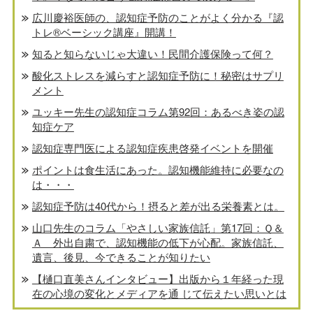
広川慶裕医師の、認知症予防のことがよく分かる『認
トレ®️ベーシック講座』開講！
知ると知らないじゃ大違い！民間介護保険って何？
酸化ストレスを減らすと認知症予防に！秘密はサプリ
メント
ユッキー先生の認知症コラム第92回：あるべき姿の認
知症ケア
認知症専門医による認知症疾患啓発イベントを開催
ポイントは食生活にあった。認知機能維持に必要なの
は・・・
認知症予防は40代から！摂ると差が出る栄養素とは。
山口先生のコラム「やさしい家族信託」第17回：Ｑ＆
Ａ 外出自粛で、認知機能の低下が心配。家族信託、
遺言、後見、今できることが知りたい
【樋口直美さんインタビュー】出版から１年経った現
在の心境の変化とメディアを通 じて伝えたい思いとは