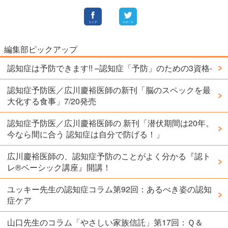
編集部ピックアップ
認知症は予防できます!! –認知症「予防」のための3資格-
認知症予防医／広川慶裕医師の新刊「脳のスペックを最
大化する食事」7/20発売
認知症予防医／広川慶裕医師の 新刊「潜伏期間は20年。
今なら間に合う 認知症は自分で防げる！」
広川慶裕医師の、認知症予防のことがよく分かる『認ト
レ®️ベーシック講座』開講！
ユッキー先生の認知症コラム第92回：あるべき姿の認知
症ケア
山口先生のコラム「やさしい家族信託」第17回：Ｑ＆