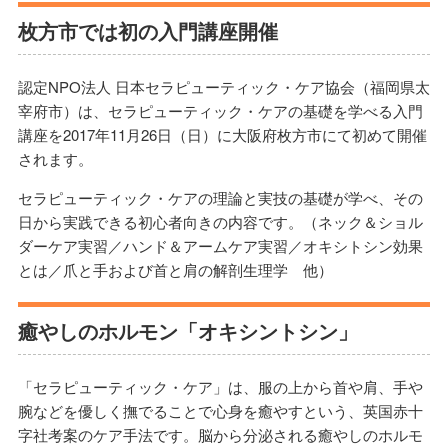
枚方市では初の入門講座開催
認定NPO法人 日本セラピューティック・ケア協会（福岡県太
宰府市）は、セラピューティック・ケアの基礎を学べる入門
講座を2017年11月26日（日）に大阪府枚方市にて初めて開催
されます。
セラピューティック・ケアの理論と実技の基礎が学べ、その
日から実践できる初心者向きの内容です。（ネック＆ショル
ダーケア実習／ハンド＆アームケア実習／オキシトシン効果
とは／爪と手および首と肩の解剖生理学 他）
癒やしのホルモン「オキシントシン」
「セラピューティック・ケア」は、服の上から首や肩、手や
腕などを優しく撫でることで心身を癒やすという、英国赤十
字社考案のケア手法です。脳から分泌される癒やしのホルモ