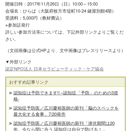
開催日時：2017年11月26日（日）10:00～15:00
会場名：ひらば（大阪府枚方市堤町10-24 鍵屋別館4階）
受講料：5,000円（教材費込）
※参加証発行
詳しい参加方法等については、下記外部リンクよりご覧くだ
さい。
（文頭画像は公式HPより、文中画像はプレスリリースより）
▼外部リンク
認定NPO法人 日本セラピューティック・ケア協会
おすすめ記事リンク
認知症は予防できます!! –認知症「予防」のための3資
格-
認知症予防医／広川慶裕医師の新刊「脳のスペックを
最大化する食事」7/20発売
認知症予防医／広川慶裕医師の新刊「潜伏期間は20
年。今なら間に合う 認知症は自分で防げる！」