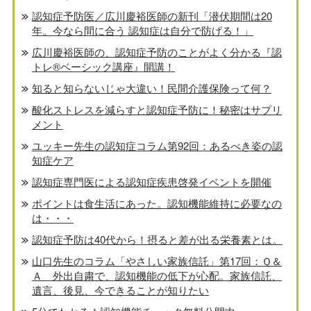
認知症予防医／広川慶裕医師の新刊「潜伏期間は20
年。今なら間に合う 認知症は自分で防げる！」
広川慶裕医師の、認知症予防のことがよく分かる『認
トレ®️ベーシック講座』開講！
知ると知らないじゃ大違い！民間介護保険って何？
酸化ストレスを減らすと認知症予防に！秘密はサプリ
メント
ユッキー先生の認知症コラム第92回：あるべき姿の認
知症ケア
認知症専門医による認知症疾患啓発イベントを開催
ポイントは食生活にあった。認知機能維持に必要なの
は・・・
認知症予防は40代から！摂ると差が出る栄養素とは。
山口先生のコラム「やさしい家族信託」第17回：Ｑ＆
Ａ 外出自粛で、認知機能の低下が心配。家族信託、
遺言、後見、今できることが知りたい