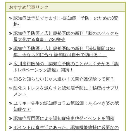
おすすめ記事リンク
認知症は予防できます!! –認知症「予防」のための3資
格-
認知症予防医／広川慶裕医師の新刊「脳のスペックを
最大化する食事」7/20発売
認知症予防医／広川慶裕医師の新刊「潜伏期間は20
年。今なら間に合う 認知症は自分で防げる！」
広川慶裕医師の、認知症予防のことがよく分かる『認
トレ®️ベーシック講座』開講！
知ると知らないじゃ大違い！民間介護保険って何？
酸化ストレスを減らすと認知症予防に！秘密はサプリ
メント
ユッキー先生の認知症コラム第92回：あるべき姿の認
知症ケア
認知症専門医による認知症疾患啓発イベントを開催
ポイントは食生活にあった。認知機能維持に必要なの