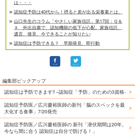
は・・・
認知症予防は40代から！摂ると差が出る栄養素とは。
山口先生のコラム「やさしい家族信託」第17回：Ｑ＆
Ａ 外出自粛で、認知機能の低下が心配。家族信託、
遺言、後見、今できることが知りたい
認知症は予防できる？ 早期発見、即行動
編集部ピックアップ
認知症は予防できます!! –認知症「予防」のための3資格-
認知症予防医／広川慶裕医師の新刊「脳のスペックを最
大化する食事」7/20発売
認知症予防医／広川慶裕医師の 新刊「潜伏期間は20年。
今なら間に合う 認知症は自分で防げる！」