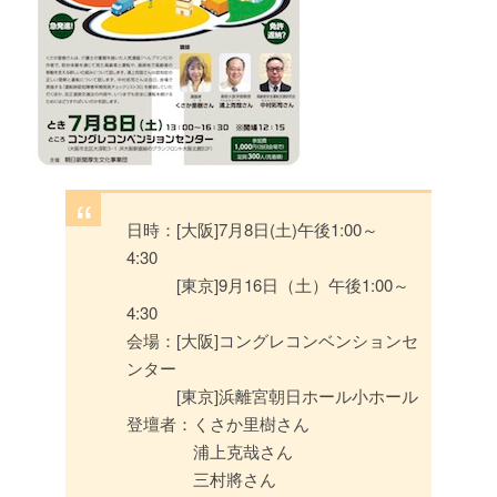
日時：[大阪]7月8日(土)午後1:00～
4:30
[東京]9月16日（土）午後1:00～
4:30
会場：[大阪]コングレコンベンションセ
ンター
[東京]浜離宮朝日ホール小ホール
登壇者：くさか里樹さん
浦上克哉さん
三村將さん