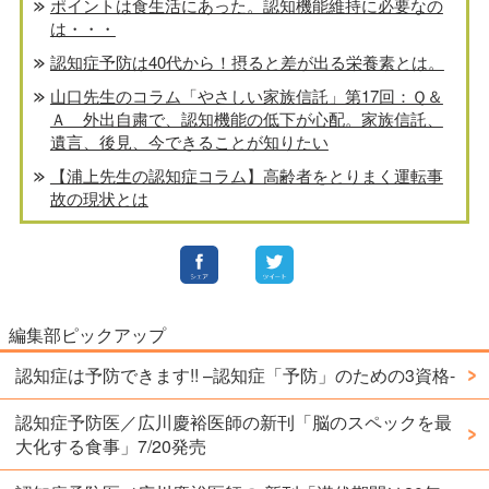
ポイントは食生活にあった。認知機能維持に必要なの
は・・・
認知症予防は40代から！摂ると差が出る栄養素とは。
山口先生のコラム「やさしい家族信託」第17回：Ｑ＆
Ａ 外出自粛で、認知機能の低下が心配。家族信託、
遺言、後見、今できることが知りたい
【浦上先生の認知症コラム】高齢者をとりまく運転事
故の現状とは
編集部ピックアップ
認知症は予防できます!! –認知症「予防」のための3資格-
認知症予防医／広川慶裕医師の新刊「脳のスペックを最
大化する食事」7/20発売