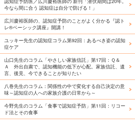
認知症予防医／広川慶裕医師の 新刊「潜伏期間は20年。
今なら間に合う 認知症は自分で防げる！」
広川慶裕医師の、認知症予防のことがよく分かる『認ト
レ®️ベーシック講座』開講！
ユッキー先生の認知症コラム第92回：あるべき姿の認知
症ケア
山口先生のコラム「やさしい家族信託」第17回：Ｑ＆
Ａ 外出自粛で、認知機能の低下が心配。家族信託、遺
言、後見、今できることが知りたい
八巻先生のコラム：関係性の中で変化する自己決定の意
味～認知症の人への家族介護の日常から～
今野先生のコラム「食事で認知症予防」第11回：リコー
ド法とその食事