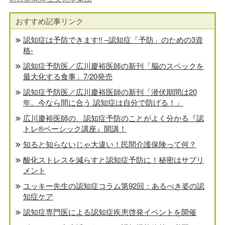
おすすめ記事リンク
認知症は予防できます!! –認知症「予防」のための3資
格-
認知症予防医／広川慶裕医師の新刊「脳のスペックを
最大化する食事」7/20発売
認知症予防医／広川慶裕医師の新刊「潜伏期間は20
年。今なら間に合う 認知症は自分で防げる！」
広川慶裕医師の、認知症予防のことがよく分かる『認
トレ®️ベーシック講座』開講！
知ると知らないじゃ大違い！民間介護保険って何？
酸化ストレスを減らすと認知症予防に！秘密はサプリ
メント
ユッキー先生の認知症コラム第92回：あるべき姿の認
知症ケア
認知症専門医による認知症疾患啓発イベントを開催