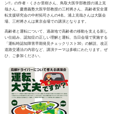
ン!!」の作者・くさか里樹さん、鳥取大医学部教授の浦上克
哉さん、慶應義塾大医学部教授の三村將さん、高齢者安全運
転支援研究会の中村拓司さんの4名。浦上克哉さんは大阪会
場、三村將さんは東京会場での講演となります。
高齢者と運転について、過疎地で高齢者の移動を支える新し
い仕組み、認知症の正しい理解と運転、当日会場で実施する
「運転時認知障害早期発見チェックリスト30」の解説、改正
道路交通法の内容など、講演テーマは多岐にわたります。ぜ
ひ、ご参加ください。