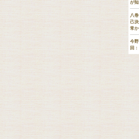
が知
八巻
己決
常か
今野
回：