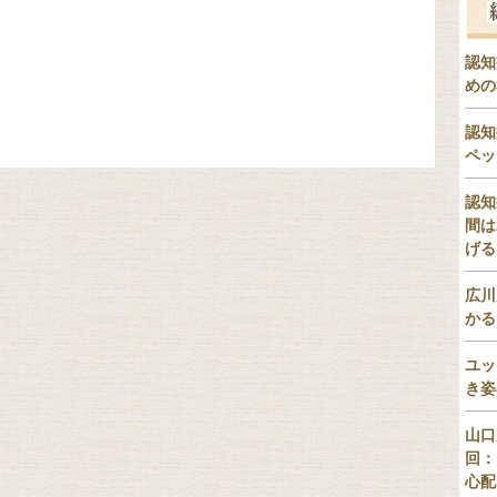
認知
めの
認知
ペッ
認知
間は
げる
広川
かる
ユッ
き姿
山口
回：
心配