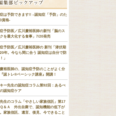
症は予防できます!! –認知症「予防」のた
3資格-
症予防医／広川慶裕医師の新刊「脳のス
クを最大化する食事」7/20発売
症予防医／広川慶裕医師の 新刊「潜伏期
20年。今なら間に合う 認知症は自分で防
！」
慶裕医師の、認知症予防のことがよく分
『認トレ®️ベーシック講座』開講！
キー先生の認知症コラム第92回：あるべ
の認知症ケア
先生のコラム「やさしい家族信託」第17
Ｑ＆Ａ 外出自粛で、認知機能の低下が
。家族信託、遺言、後見、今できること