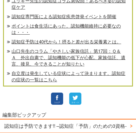
ユッキー先生の認知症コラム第92回：あるべき姿の認知
症ケア
認知症専門医による認知症疾患啓発イベントを開催
ポイントは食生活にあった。認知機能維持に必要なの
は・・・
認知症予防は40代から！摂ると差が出る栄養素とは。
山口先生のコラム「やさしい家族信託」第17回：Ｑ＆
Ａ 外出自粛で、認知機能の低下が心配。家族信託、遺
言、後見、今できることが知りたい
自立度は発生している症状によって決まります。認知症
の症状の一覧はこちら
編集部ピックアップ
認知症は予防できます!! –認知症「予防」のための3資格-