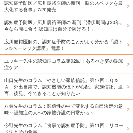
認知症予防医／広川慶裕医師の新刊「脳のスペックを最
大化する食事」7/20発売
認知症予防医／広川慶裕医師の 新刊「潜伏期間は20年。
今なら間に合う 認知症は自分で防げる！」
広川慶裕医師の、認知症予防のことがよく分かる『認ト
レ®️ベーシック講座』開講！
ユッキー先生の認知症コラム第92回：あるべき姿の認知
症ケア
山口先生のコラム「やさしい家族信託」第17回：Ｑ＆
Ａ 外出自粛で、認知機能の低下が心配。家族信託、遺
言、後見、今できることが知りたい
八巻先生のコラム：関係性の中で変化する自己決定の意
味～認知症の人への家族介護の日常から～
今野先生のコラム「食事で認知症予防」第11回：リコー
ド法とその食事