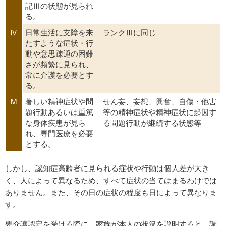
記Ⅲの状態が見られ
る。
Ⅳ
日常生活に支障を来
ランクⅢに同じ
たすような症状・行
動や意思疎通の困難
さが頻繁に見られ、
常に介護を必要とす
る。
M
著しい精神症状や問
せん妄、妄想、興奮、自傷・他害
題行動あるいは重篤
等の精神症状や精神症状に起因す
な身体疾患が見ら
る問題行動が継続する状態等
れ、専門医療を必要
とする。
しかし、認知症高齢者に見られる症状や行動は個人差が大き
く、人によって異なるため、すべて症状の当てはまるわけでは
ありません。また、その日の症状の程度も日によって異なりま
す。
要介護認定を受ける際に、家族が本人の状況を説明すると、調