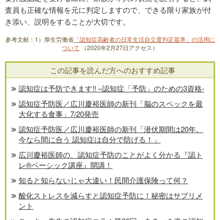
査員も正確な情報を元に判定しますので、できる限り家族が付
き添い、説明をすることが大切です。
参考文献：1）厚生労働省
「認知症高齢者の日常生活自立度判定基準」の活用に
ついて
（2020年2月27日アクセス）
この記事を読んだ方へのおすすめ記事
認知症は予防できます!! –認知症「予防」のための3資格-
認知症予防医／広川慶裕医師の新刊「脳のスペックを最
大化する食事」7/20発売
認知症予防医／広川慶裕医師の新刊「潜伏期間は20年。
今なら間に合う 認知症は自分で防げる！」
広川慶裕医師の、認知症予防のことがよく分かる『認ト
レ®️ベーシック講座』開講！
知ると知らないじゃ大違い！民間介護保険って何？
酸化ストレスを減らすと認知症予防に！秘密はサプリメ
ント