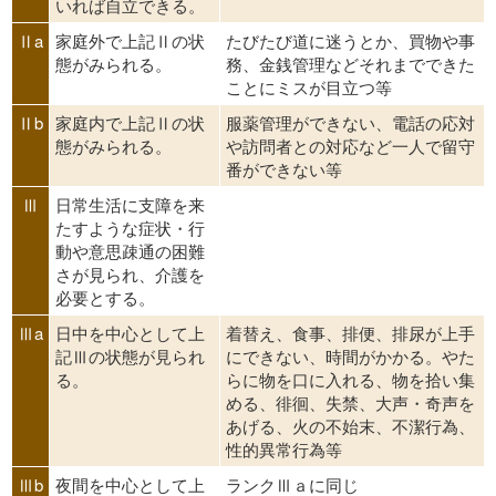
いれば自立できる。
Ⅱa
家庭外で上記Ⅱの状
たびたび道に迷うとか、買物や事
態がみられる。
務、金銭管理などそれまでできた
ことにミスが目立つ等
Ⅱb
家庭内で上記Ⅱの状
服薬管理ができない、電話の応対
態がみられる。
や訪問者との対応など一人で留守
番ができない等
Ⅲ
日常生活に支障を来
たすような症状・行
動や意思疎通の困難
さが見られ、介護を
必要とする。
Ⅲa
日中を中心として上
着替え、食事、排便、排尿が上手
記Ⅲの状態が見られ
にできない、時間がかかる。やた
る。
らに物を口に入れる、物を拾い集
める、徘徊、失禁、大声・奇声を
あげる、火の不始末、不潔行為、
性的異常行為等
Ⅲb
夜間を中心として上
ランクⅢａに同じ